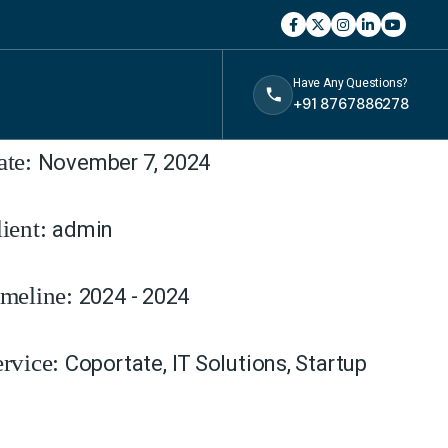
ase Information
Have Any Questions?
+91 8767886278
November 7, 2024
ate:
admin
lient:
2024 - 2024
imeline:
Coportate
,
IT Solutions
,
Startup
ervice: