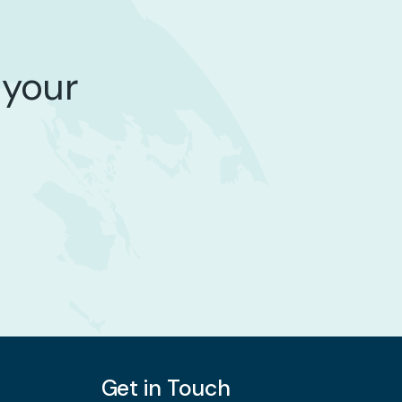
 your
Get in Touch