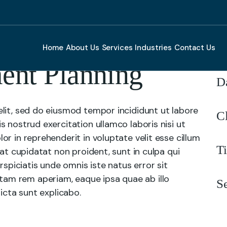
C
Home
About Us
Services
Industries
Contact Us
ent Planning
D
lit, sed do eiusmod tempor incididunt ut labore
C
 nostrud exercitation ullamco laboris nisi ut
r in reprehenderit in voluptate velit esse cillum
T
cat cupidatat non proident, sunt in culpa qui
rspiciatis unde omnis iste natus error sit
am rem aperiam, eaque ipsa quae ab illo
S
icta sunt explicabo.