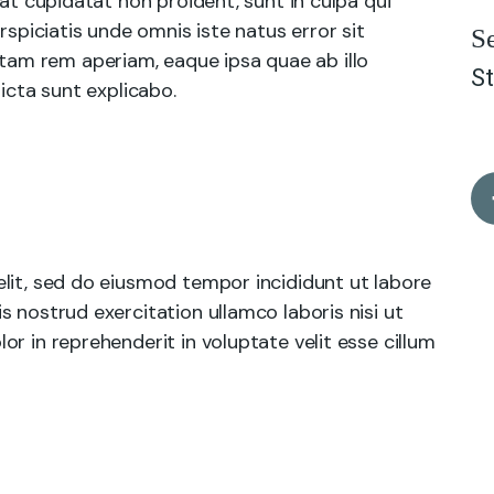
cat cupidatat non proident, sunt in culpa qui
rspiciatis unde omnis iste natus error sit
S
am rem aperiam, eaque ipsa quae ab illo
St
icta sunt explicabo.
lit, sed do eiusmod tempor incididunt ut labore
 nostrud exercitation ullamco laboris nisi ut
r in reprehenderit in voluptate velit esse cillum