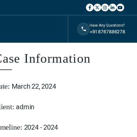
Have Any Questions?
+91 8767886278
ase Information
March 22, 2024
ate:
admin
lient:
2024 - 2024
imeline: