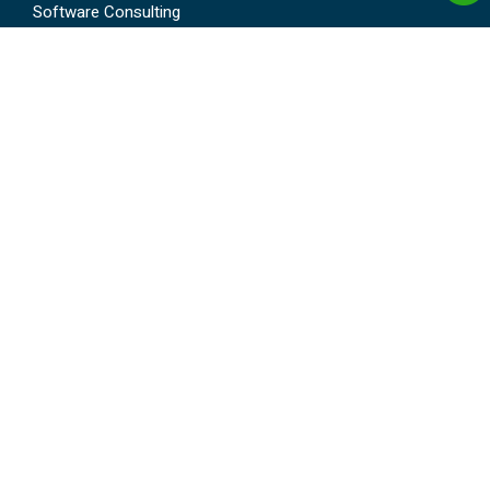
Software Consulting
Software Developement
Software Solution And Support
IT Infrastructure Management
IBM Series Training
Get in Touch
info@wemaxx.com
+91 8767886278
©
WEMAXX.
All rights reserved
Terms and conditions
Privacy policy
Faqs