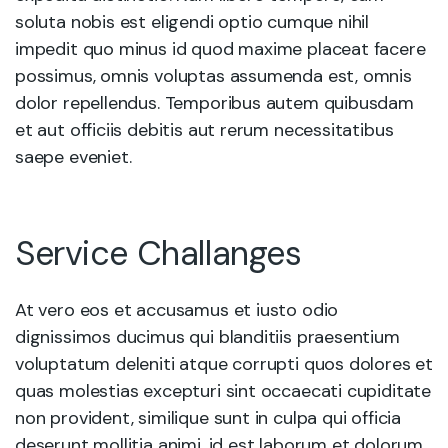
soluta nobis est eligendi optio cumque nihil
impedit quo minus id quod maxime placeat facere
possimus, omnis voluptas assumenda est, omnis
dolor repellendus. Temporibus autem quibusdam
et aut officiis debitis aut rerum necessitatibus
saepe eveniet.
Service Challanges
At vero eos et accusamus et iusto odio
dignissimos ducimus qui blanditiis praesentium
voluptatum deleniti atque corrupti quos dolores et
quas molestias excepturi sint occaecati cupiditate
non provident, similique sunt in culpa qui officia
deserunt mollitia animi, id est laborum et dolorum