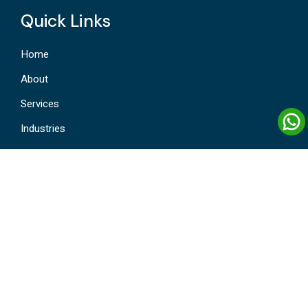
Quick Links
Home
About
Services
Industries
Contact Us
Services
Software Consulting
Software Developement
Software Solution And Support
IT Infrastructure Management